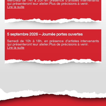
Mercredi de 14h à 20h en présence d’artistes intervenants
qui présenteront leur atelier.Plus de précisions à venir.
Lire la suite
5 septembre 2026 – Journée portes ouvertes
Samedi de 10h à 18h, en présence d’artistes intervenants
qui présenteront leur atelier.Plus de précisions à venir.
Lire la suite