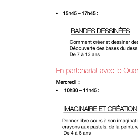
15h45 – 17h45 :
BANDES DESSINÉES
Comment
c
réer et dessiner de
Découverte des bases du dessin à 
De 7 à 13 ans
En partenariat avec le Quart
Mercredi :
10h30 – 11h45 :
IMAGINAIRE ET CRÉATION
Donner libre cours à son imagination 
crayons aux pastels, de la peinture 
De 4 à 6 ans