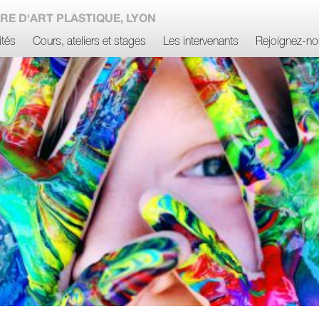
RE D'ART PLASTIQUE, LYON
ités
Cours, ateliers et stages
Les intervenants
Rejoignez-no