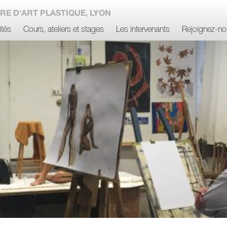
RE D'ART PLASTIQUE, LYON
ités
Cours, ateliers et stages
Les intervenants
Rejoignez-no