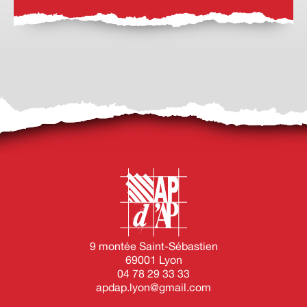
9 montée Saint-Sébastien
69001 Lyon
04 78 29 33 33
apdap.lyon@gmail.com