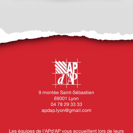
9 montée Saint-Sébastien
69001 Lyon
04 78 29 33 33
apdap.lyon@gmail.com
Les équipes de l'APd'AP vous accueillent lors de leurs