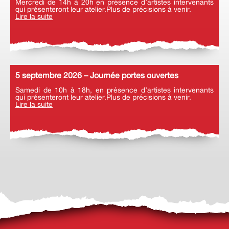
Mercredi de 14h à 20h en présence d’artistes intervenants
qui présenteront leur atelier.Plus de précisions à venir.
Lire la suite
5 septembre 2026 – Journée portes ouvertes
Samedi de 10h à 18h, en présence d’artistes intervenants
qui présenteront leur atelier.Plus de précisions à venir.
Lire la suite