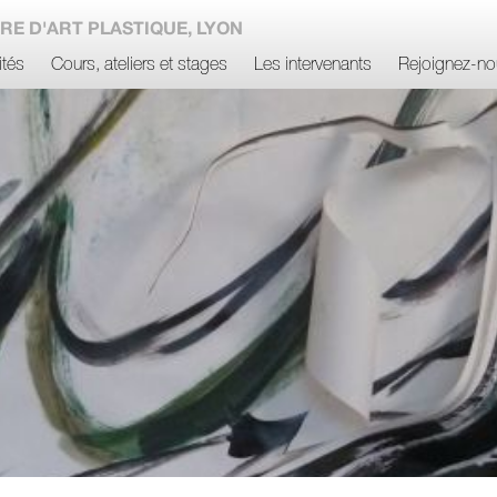
RE D'ART PLASTIQUE, LYON
ités
Cours, ateliers et stages
Les intervenants
Rejoignez-no