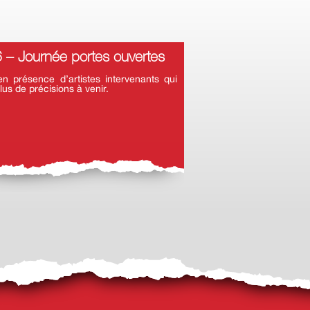
– Journée portes ouvertes
 présence d’artistes intervenants qui
lus de précisions à venir.