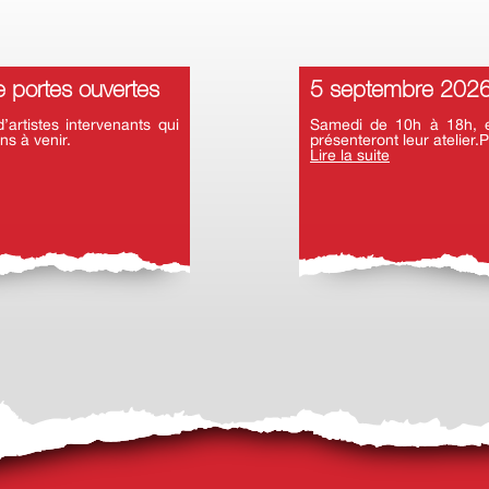
 portes ouvertes
5 septembre 2026 
rtistes intervenants qui
Samedi de 10h à 18h, en
ns à venir.
présenteront leur atelier.P
Lire la suite