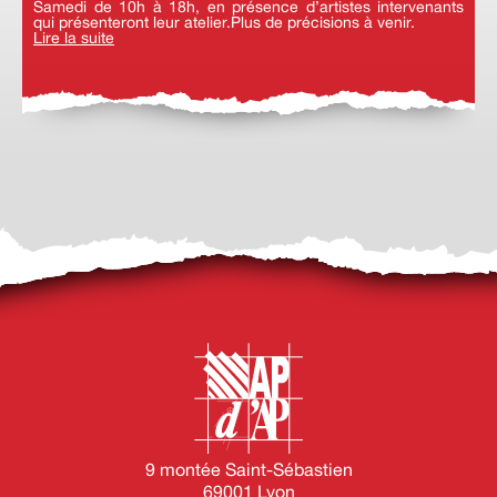
Samedi de 10h à 18h, en présence d’artistes intervenants
qui présenteront leur atelier.Plus de précisions à venir.
Lire la suite
9 montée Saint-Sébastien
69001 Lyon