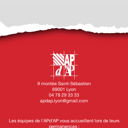
9 montée Saint-Sébastien
69001 Lyon
04 78 29 33 33
apdap.lyon@gmail.com
Les équipes de l'APd'AP vous accueillent lors de leurs
permanences :