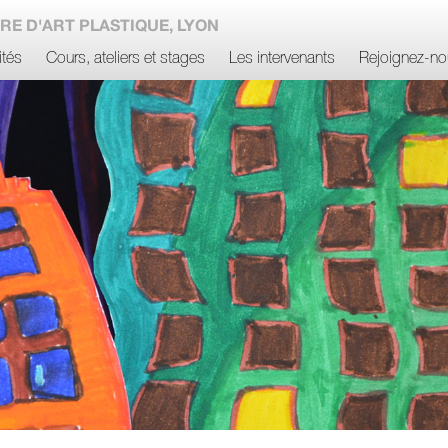
RE D'ART PLASTIQUE, LYON
ités
Cours, ateliers et stages
Les intervenants
Rejoignez-no