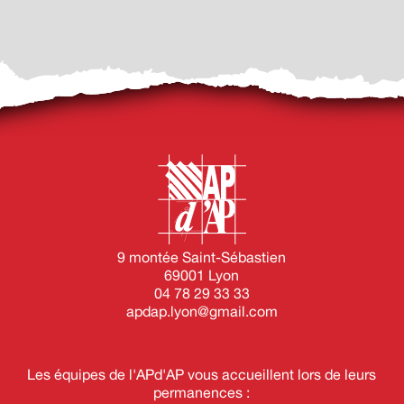
9 montée Saint-Sébastien
69001 Lyon
04 78 29 33 33
apdap.lyon@gmail.com
Les équipes de l'APd'AP vous accueillent lors de leurs
permanences :