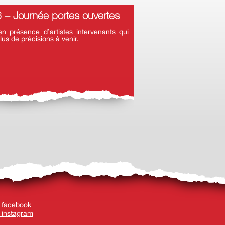
– Journée portes ouvertes
 présence d’artistes intervenants qui
lus de précisions à venir.
 facebook
 instagram