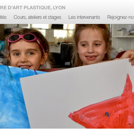
RE D'ART PLASTIQUE, LYON
ités
Cours, ateliers et stages
Les intervenants
Rejoignez-no