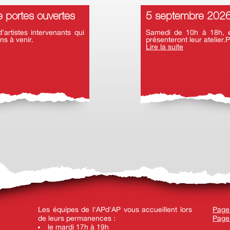
 portes ouvertes
5 septembre 2026 
rtistes intervenants qui
Samedi de 10h à 18h, en
ns à venir.
présenteront leur atelier.P
Lire la suite
Les équipes de l'APd'AP vous accueillent lors
Page
de leurs permanences :
Page
le mardi 17h à 19h