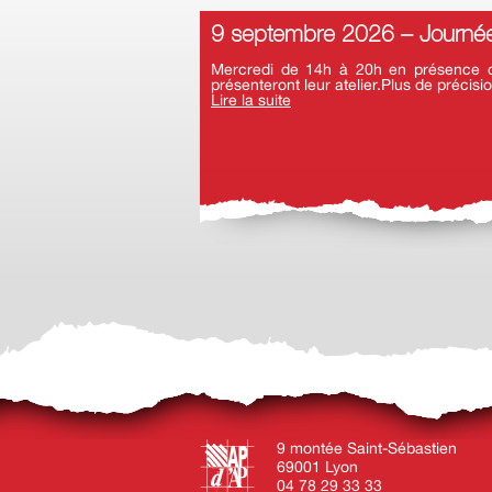
9 septembre 2026 – Journée
Mercredi de 14h à 20h en présence d’a
présenteront leur atelier.Plus de précisio
Lire la suite
9 montée Saint-Sébastien
69001 Lyon
04 78 29 33 33