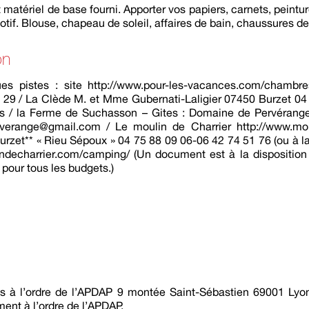
t matériel de base fourni. Apporter vos papiers, carnets, peintu
otif. Blouse, chapeau de soleil, affaires de bain, chaussures d
on
ues pistes : site http://www.pour-les-vacances.com/chambr
9 29 / La Clède M. et Mme Gubernati-Laligier 07450 Burzet 04
s / la Ferme de Suchasson – Gites : Domaine de Pervéran
verange@gmail.com / Le moulin de Charrier http://www.moul
zet** « Rieu Sépoux » 04 75 88 09 06-06 42 74 51 76 (ou à l
ndecharrier.com/camping/ (Un document est à la disposition
 pour tous les budgets.)
s à l’ordre de l’APDAP 9 montée Saint-Sébastien 69001 Lyon
ent à l’ordre de l’APDAP.