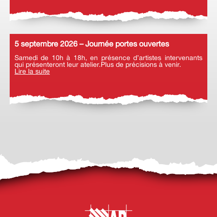
5 septembre 2026 – Journée portes ouvertes
Samedi de 10h à 18h, en présence d’artistes intervenants
qui présenteront leur atelier.Plus de précisions à venir.
Lire la suite