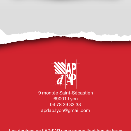
9 montée Saint-Sébastien
69001 Lyon
04 78 29 33 33
apdap.lyon@gmail.com
Les équipes de l'APd'AP vous accueillent lors de leurs