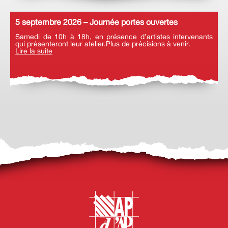
5 septembre 2026 – Journée portes ouvertes
Samedi de 10h à 18h, en présence d’artistes intervenants
qui présenteront leur atelier.Plus de précisions à venir.
Lire la suite