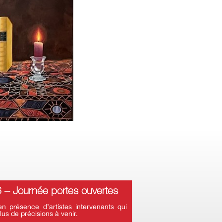
– Journée portes ouvertes
 présence d’artistes intervenants qui
lus de précisions à venir.