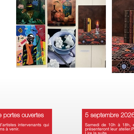
 portes ouvertes
5 septembre 2026 
rtistes intervenants qui
Samedi de 10h à 18h, en
ns à venir.
présenteront leur atelier.P
Lire la suite