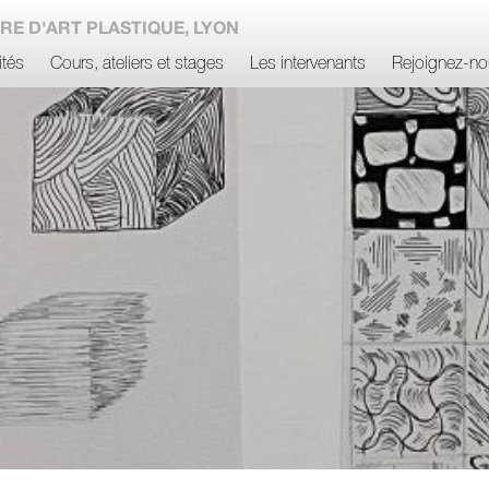
RE D'ART PLASTIQUE, LYON
ités
Cours, ateliers et stages
Les intervenants
Rejoignez-no