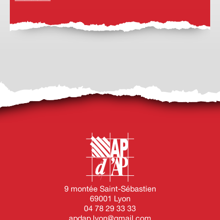
9 montée Saint-Sébastien
69001 Lyon
04 78 29 33 33
apdap.lyon@gmail.com