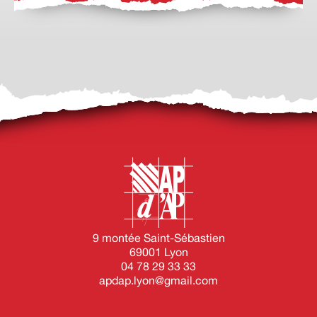
9 montée Saint-Sébastien
69001 Lyon
04 78 29 33 33
apdap.lyon@gmail.com