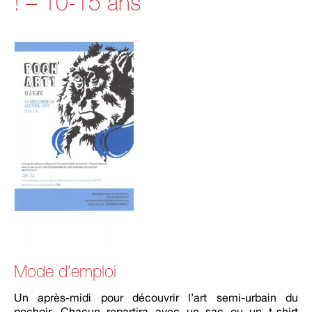
! – 10-15 ans
Mode d’emploi
Un après-midi pour découvrir l’art semi-urbain du
pochoir. Chacun repartira avec un sac ou un t-shirt