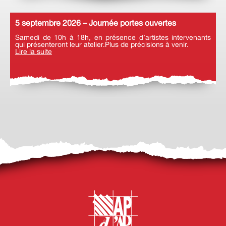
5 septembre 2026 – Journée portes ouvertes
Samedi de 10h à 18h, en présence d’artistes intervenants
qui présenteront leur atelier.Plus de précisions à venir.
Lire la suite